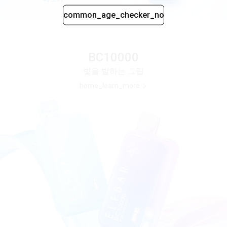
common_age_checker_no
BC10000
빛을 발하는 그립
home_learn_more