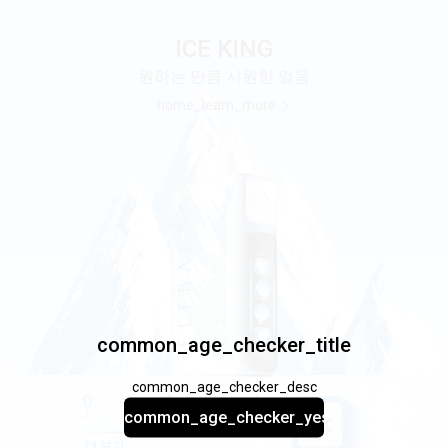
ICE KING
원하는 만큼 시원한 얼음
home_learn_more
common_age_checker_title
common_age_checker_desc
common_age_checker_yes